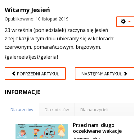
Witamy Jesień
Opublikowano: 10 listopad 2019
23 września (poniedziałek) zaczyna się jesień
z tej okazji w tym dniu ubieramy się w kolorach:
czerwonym, pomarańczowym, brązowym.
{galereeia}jes{/galeria}
POPRZEDNI ARTYKUŁ
NASTĘPNY ARTYKUŁ
INFORMACJE
Dla uczniów
Dla rodziców
Dla nauczycieli
Przed nami długo
oczekiwane wakacje