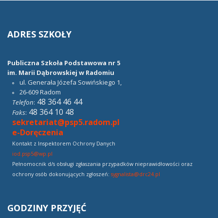
ADRES
SZKOŁY
Publiczna Szkoła Podstawowa nr 5
im. Marii Dąbrowskiej w Radomiu
ul. Generała Józefa Sowińskiego 1,
26-609
Radom
48 364 46 44
Telefon
:
48 364 10 48
Faks
:
sekretariat@psp5.radom.pl
e-Doręczenia
Kontakt z Inspektorem Ochrony Danych
iod.psp5@wp.pl
Pełnomocnik d/s obsługi zgłaszania przypadków nieprawidłowości oraz
ochrony osób dokonujących zgłoszeń:
sygnalista@drc24.pl
GODZINY
PRZYJĘĆ