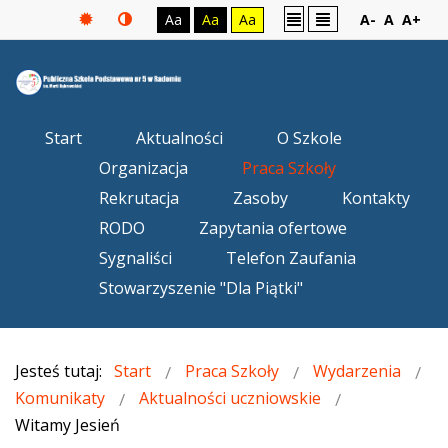
Aa
Aa
Aa
A-
A
A+
Start
Aktualności
O Szkole
Organizacja
Praca Szkoły
Rekrutacja
Zasoby
Kontakty
RODO
Zapytania ofertowe
Sygnaliści
Telefon Zaufania
Stowarzyszenie "Dla Piątki"
Jesteś tutaj:
Start
Praca Szkoły
Wydarzenia
Komunikaty
Aktualności uczniowskie
Witamy Jesień