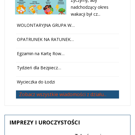
Życzymy, aby
nadchodzący okres
wakacji był cz...
WOLONTARYJNA GRUPA W…
OPATRUNEK NA RATUNEK…
Egzamin na Kartę Row…
Tydzień dla Bezpiecz…
Wycieczka do Łodzi
Zobacz wszystkie wiadomości z działu...
IMPREZY
I UROCZYSTOŚCI