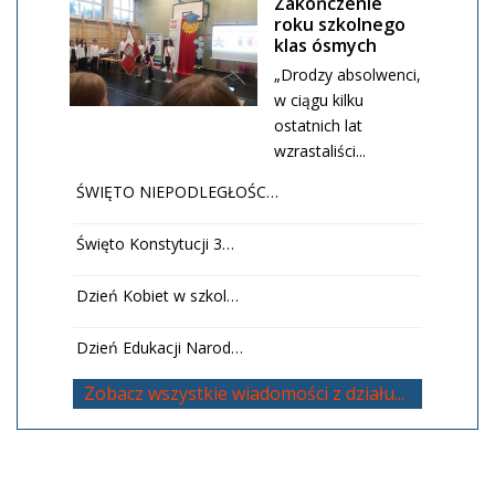
Zakończenie
roku szkolnego
klas ósmych
„Drodzy absolwenci,
w ciągu kilku
ostatnich lat
wzrastaliści...
ŚWIĘTO NIEPODLEGŁOŚC…
Święto Konstytucji 3…
Dzień Kobiet w szkol…
Dzień Edukacji Narod…
Zobacz wszystkie wiadomości z działu...