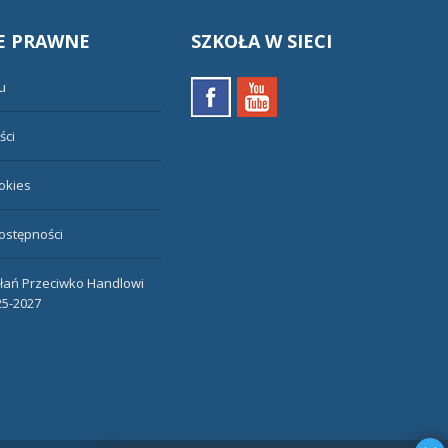
E
PRAWNE
SZKOŁA
W SIECI
u
ści
ookies
ostępności
ałań Przeciwko Handlowi
25-2027