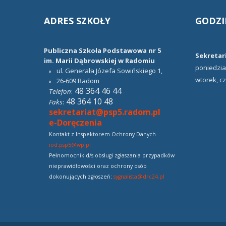
ADRES
SZKOŁY
GODZI
Publiczna Szkoła Podstawowa nr 5
Sekretari
im. Marii Dąbrowskiej w Radomiu
poniedział
ul. Generała Józefa Sowińskiego 1,
wtorek, cz
26-609
Radom
48 364 46 44
Telefon
:
48 364 10 48
Faks
:
sekretariat@psp5.radom.pl
e-Doręczenia
Kontakt z Inspektorem Ochrony Danych
iod.psp5@wp.pl
Pełnomocnik d/s obsługi zgłaszania przypadków
nieprawidłowości oraz ochrony osób
dokonujących zgłoszeń:
sygnalista@drc24.pl