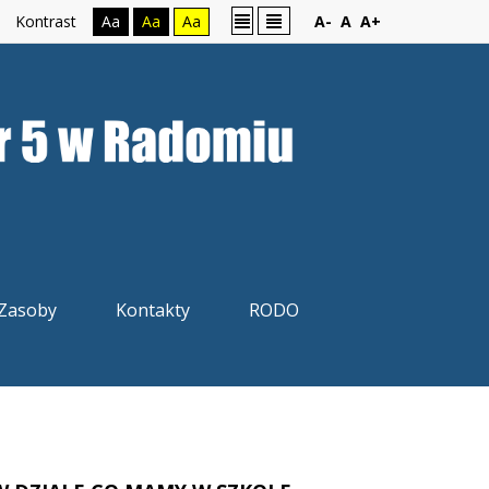
Kontrast
Aa
Aa
Aa
A-
A
A+
Zasoby
Kontakty
RODO