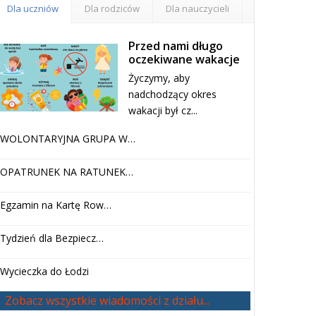
Dla uczniów
Dla rodziców
Dla nauczycieli
Przed nami długo
oczekiwane wakacje
Życzymy, aby
nadchodzący okres
wakacji był cz...
WOLONTARYJNA GRUPA W…
OPATRUNEK NA RATUNEK…
Egzamin na Kartę Row…
Tydzień dla Bezpiecz…
Wycieczka do Łodzi
Zobacz wszystkie wiadomości z działu...