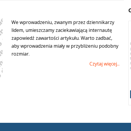
We wprowadzeniu, zwanym przez dziennikarzy
lidem, umieszczamy zaciekawiającą internautę
zapowiedź zawartości artykułu. Warto zadbać,
Pracownia 1
aby wprowadzenia miały w przybliżeniu podobny
We wprowadzeniu,
rozmiar.
zwanym przez
Czytaj więcej...
dziennikarzy lidem,
umieszczam...
Pracowania 2
Pracowania 3
Pracownia 4
Zobacz wszystkie wiadomości z działu