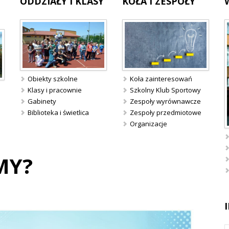
ODDZIAŁY
I KLASY
KOŁA
I ZESPOŁY
Obiekty szkolne
Koła zainteresowań
Klasy i pracownie
Szkolny Klub Sportowy
Gabinety
Zespoły wyrównawcze
Biblioteka i świetlica
Zespoły przedmiotowe
Organizacje
MY?