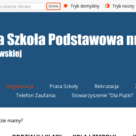
Tryb domyślny
Tryb nocny
SZUKAJ
Organizacja
Praca Szkoły
Rekrutacja
Telefon Zaufania
Stowarzyszenie "Dla Piątki"
ole mamy?