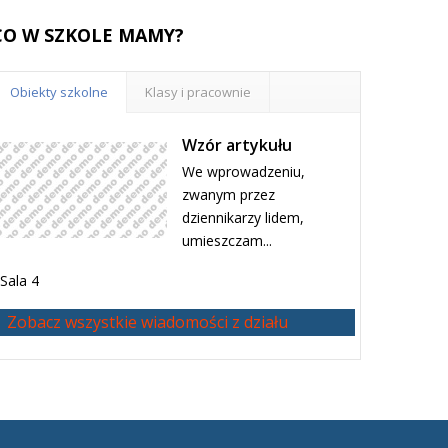
CO
W SZKOLE MAMY?
Obiekty szkolne
Klasy i pracownie
Wzór artykułu
We wprowadzeniu,
zwanym przez
dziennikarzy lidem,
umieszczam...
Sala 4
Zobacz wszystkie wiadomości z działu