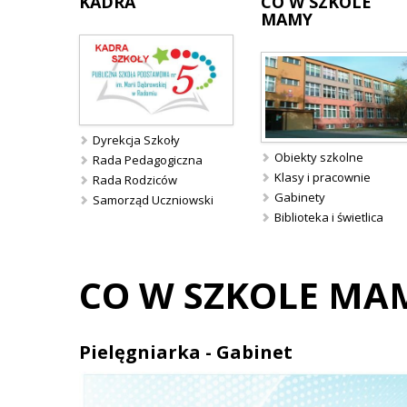
KADRA
CO
W SZKOLE
MAMY
Dyrekcja Szkoły
Obiekty szkolne
Rada Pedagogiczna
Klasy i pracownie
Rada Rodziców
Gabinety
Samorząd Uczniowski
Biblioteka i świetlica
CO W SZKOLE MA
Pielęgniarka - Gabinet