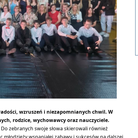
radości, wzruszeń i niezapomnianych chwil.
W
smych, rodzice, wychowawcy oraz nauczyciele.
. Do zebranych swoje słowa skierowali również
c młodzieży wspaniałej zabawy i sukcesów na dalszej