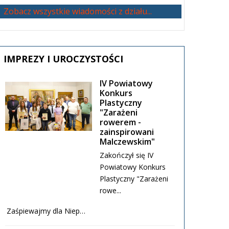
Zobacz wszystkie wiadomości z działu...
IMPREZY
I UROCZYSTOŚCI
IV Powiatowy
Konkurs
Plastyczny
"Zarażeni
rowerem -
zainspirowani
Malczewskim"
Zakończył się IV
Powiatowy Konkurs
Plastyczny "Zarażeni
rowe...
Zaśpiewajmy dla Niep…