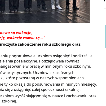
Wyprawka ucznia klas
Matematyka bez
I-III
zeszytu i podręcznika
znowu są wakacje,
W piątek 21 maj 2021r.
ę, wakacje znowu są..."
odbyła się w naszej sz...
e uroczyste zakończenie roku szkolnego oraz
ZAPRASZAMY NA DZIEŃ …
Reaguj i wspieraj. K…
niu pogratulowała uczniom osiągnięć i podkreśliła
iałania pozalekcyjne. Podziękowała również
Rekrutacja na rok sz…
Darmowe szkolenia on…
zaangażowanie w pracę w minionym roku szkolnym.
pów artystycznych. Uczniowie klas ósmych
ZAPRASZAMY NA DZIEŃ …
Zdalne nauczanie - M…
nki, które pozostaną w naszych wspomnieniach.
ie tylko okazją do podsumowania minionych miesięcy,
Rekrutacja na rok sz…
Nauka zdalna podczas…
a się z osiągnięć całej społeczności szkolnej.
uczniom wyróżniającym się w nauce i zachowaniu oraz
Zobacz wszystkie wiadomości z działu
O PRZYSZŁOŚCI NASZYC…
szkolnej.