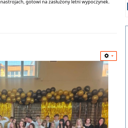
nastrojach, gotowi na zasłużony letni wypoczynek.
Zobacz wszystkie wiadomości z działu...