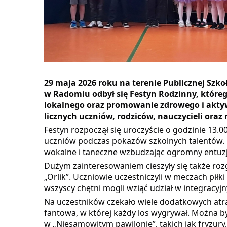
29 maja 2026 roku na terenie Publicznej Szk
w Radomiu odbył się Festyn Rodzinny, które
lokalnego oraz promowanie zdrowego i aktyw
licznych uczniów, rodziców, nauczycieli oraz
Festyn rozpoczął się uroczyście o godzinie 13.
uczniów podczas pokazów szkolnych talentów. D
wokalne i taneczne wzbudzając ogromny entuzj
Dużym zainteresowaniem cieszyły się także ro
„Orlik”. Uczniowie uczestniczyli w meczach piłk
wszyscy chętni mogli wziąć udział w integracy
Na uczestników czekało wiele dodatkowych atrak
fantowa, w której każdy los wygrywał. Można b
w „Niesamowitym pawilonie”, takich jak fryzur