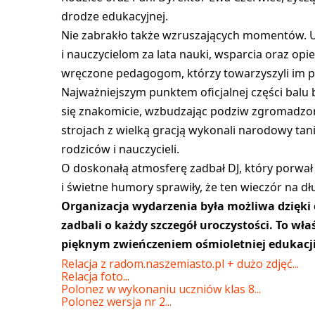
drodze edukacyjnej.
Nie zabrakło także wzruszających momentów.
i nauczycielom za lata nauki, wsparcia oraz op
wręczone pedagogom, którzy towarzyszyli im pr
Najważniejszym punktem oficjalnej części balu 
się znakomicie, wzbudzając podziw zgromadzony
strojach z wielką gracją wykonali narodowy tan
rodziców i nauczycieli.
O doskonałą atmosferę zadbał DJ, który porwał
i świetne humory sprawiły, że ten wieczór na d
Organizacja wydarzenia była możliwa dzięk
zadbali o każdy szczegół uroczystości. To właś
pięknym zwieńczeniem ośmioletniej edukacji
Relacja z radom.naszemiasto.pl + dużo zdjęć...
Relacja foto...
Polonez w wykonaniu uczniów klas 8...
Polonez wersja nr 2...