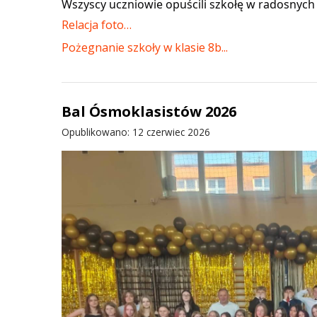
Wszyscy uczniowie opuścili szkołę w radosnych 
Relacja foto…
Pożegnanie szkoły w klasie 8b...
Bal Ósmoklasistów 2026
Opublikowano: 12 czerwiec 2026