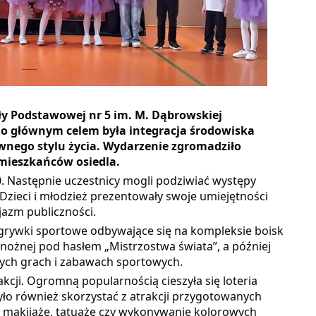
oły Podstawowej nr 5 im. M. Dąbrowskiej
go głównym celem była integracja środowiska
nego stylu życia. Wydarzenie zgromadziło
 mieszkańców osiedla.
00. Następnie uczestnicy mogli podziwiać występy
zieci i młodzież prezentowały swoje umiejętności
azm publiczności.
zgrywki sportowe odbywające się na kompleksie boisk
i nożnej pod hasłem „Mistrzostwa świata”, a później
jnych grach i zabawach sportowych.
cji. Ogromną popularnością cieszyła się loteria
yło również skorzystać z atrakcji przygotowanych
y, makijaże, tatuaże czy wykonywanie kolorowych