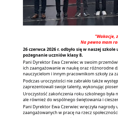
"Wakacje, 
Na pewno mam racj
26 czerwca 2026 r. odbyło się w naszej szkol
pożegnanie uczniów klasy 8.
Pani Dyrektor Ewa Czerwiec w swoim przemówie
ich zaangażowanie w naukę oraz różnorodne dz
nauczycielom i innym pracownikom szkoły za 
Podczas uroczystości nie zabrakło także wystę
zaprezentowali swoje talenty, wykonując piose
Uroczystość zakończenia roku szkolnego była n
ale również do wspólnego świętowania i cieszeni
Pani Dyrektor Ewa Czerwiec wręczyła nagrody 
zaangażowanych w pracę na rzecz społeczności 