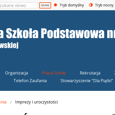
Tryb domyślny
Tryb nocny
SZUKAJ
Organizacja
Praca Szkoły
Rekrutacja
Telefon Zaufania
Stowarzyszenie "Dla Piątki"
nia
Imprezy i uroczystości