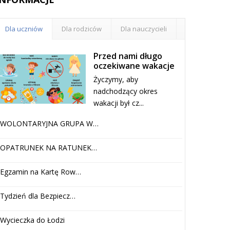
Dla uczniów
Dla rodziców
Dla nauczycieli
Przed nami długo
oczekiwane wakacje
Życzymy, aby
nadchodzący okres
wakacji był cz...
WOLONTARYJNA GRUPA W…
OPATRUNEK NA RATUNEK…
Egzamin na Kartę Row…
Tydzień dla Bezpiecz…
Wycieczka do Łodzi