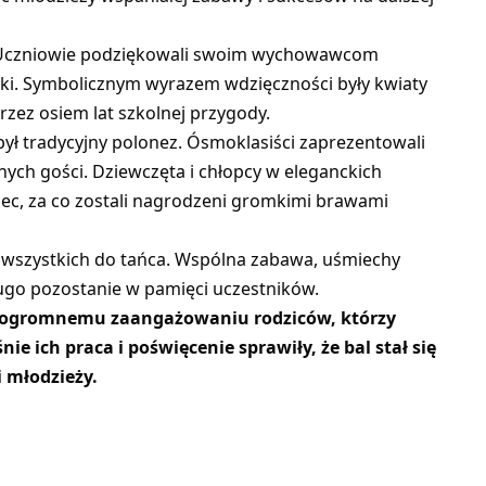
 Uczniowie podziękowali swoim wychowawcom
ieki. Symbolicznym wyrazem wdzięczności były kwiaty
zez osiem lat szkolnej przygody.
był tradycyjny polonez. Ósmoklasiści zaprezentowali
ch gości. Dziewczęta i chłopcy w eleganckich
iec, za co zostali nagrodzeni gromkimi brawami
 wszystkich do tańca. Wspólna zabawa, uśmiechy
ługo pozostanie w pamięci uczestników.
i ogromnemu zaangażowaniu rodziców, którzy
nie ich praca i poświęcenie sprawiły, że bal stał się
 młodzieży.