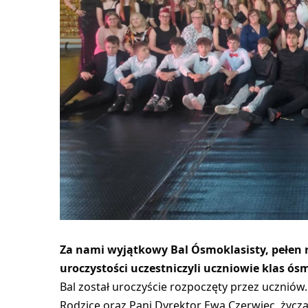
Za nami wyjątkowy Bal Ósmoklasisty, pełen 
uroczystości uczestniczyli uczniowie klas ó
Bal został uroczyście rozpoczęty przez uczniów
Rodzice oraz Pani Dyrektor Ewa Czerwiec, życzą