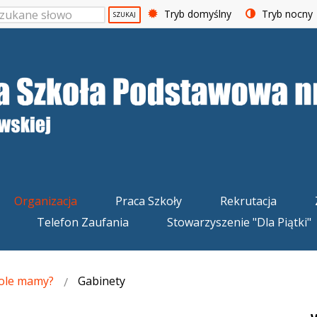
Tryb domyślny
Tryb nocny
SZUKAJ
Organizacja
Praca Szkoły
Rekrutacja
Telefon Zaufania
Stowarzyszenie "Dla Piątki"
ole mamy?
Gabinety