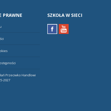
E
PRAWNE
SZKOŁA
W SIECI
u
ści
ookies
ostępności
ałań Przeciwko Handlowi
25-2027