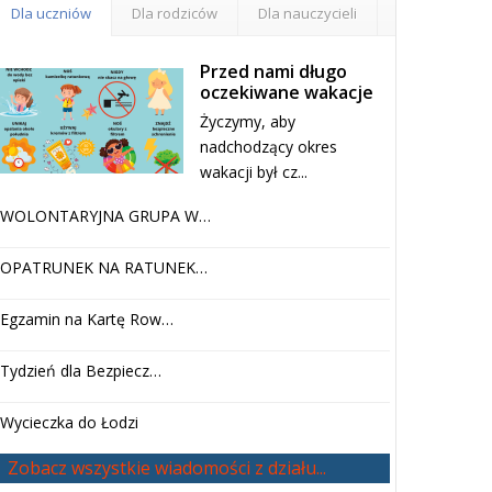
Dla uczniów
Dla rodziców
Dla nauczycieli
Przed nami długo
oczekiwane wakacje
Życzymy, aby
nadchodzący okres
wakacji był cz...
WOLONTARYJNA GRUPA W…
OPATRUNEK NA RATUNEK…
Egzamin na Kartę Row…
Tydzień dla Bezpiecz…
Wycieczka do Łodzi
Zobacz wszystkie wiadomości z działu...