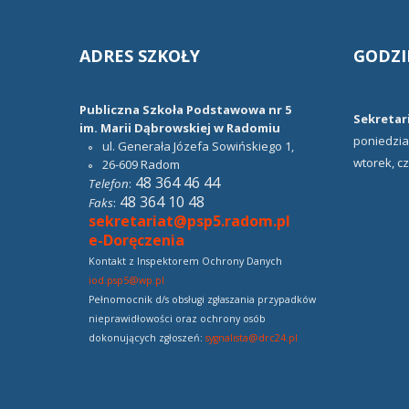
ADRES
SZKOŁY
GODZI
Publiczna Szkoła Podstawowa nr 5
Sekretari
im. Marii Dąbrowskiej w Radomiu
poniedział
ul. Generała Józefa Sowińskiego 1,
wtorek, cz
26-609
Radom
48 364 46 44
Telefon
:
48 364 10 48
Faks
:
sekretariat@psp5.radom.pl
e-Doręczenia
Kontakt z Inspektorem Ochrony Danych
iod.psp5@wp.pl
Pełnomocnik d/s obsługi zgłaszania przypadków
nieprawidłowości oraz ochrony osób
dokonujących zgłoszeń:
sygnalista@drc24.pl