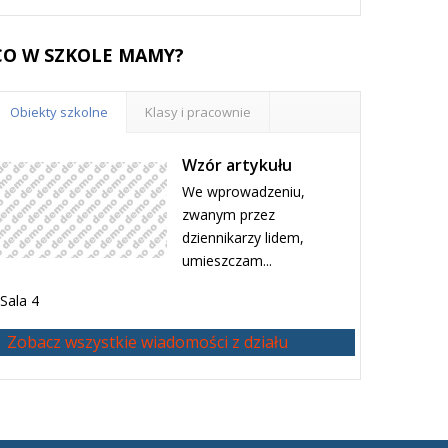
CO
W SZKOLE MAMY?
Obiekty szkolne
Klasy i pracownie
Wzór artykułu
We wprowadzeniu,
zwanym przez
dziennikarzy lidem,
umieszczam...
Sala 4
Zobacz wszystkie wiadomości z działu