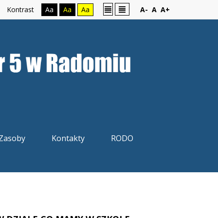
Kontrast
Aa
Aa
Aa
A-
A
A+
Zasoby
Kontakty
RODO