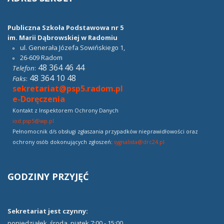
Publiczna Szkoła Podstawowa nr 5
im. Marii Dąbrowskiej w Radomiu
ul. Generała Józefa Sowińskiego 1,
26-609
Radom
48 364 46 44
Telefon
:
48 364 10 48
Faks
:
sekretariat@psp5.radom.pl
e-Doręczenia
Kontakt z Inspektorem Ochrony Danych
iod.psp5@wp.pl
Pełnomocnik d/s obsługi zgłaszania przypadków nieprawidłowości oraz
ochrony osób dokonujących zgłoszeń:
sygnalista@drc24.pl
GODZINY
PRZYJĘĆ
Sekretariat jest czynny:
poniedziałek, środa, piątek 7:00 - 15:00