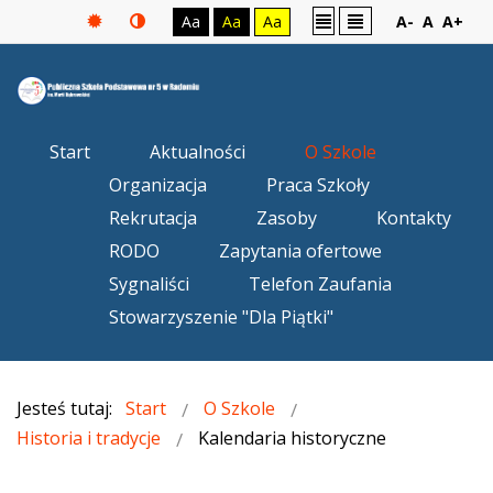
Aa
Aa
Aa
A-
A
A+
Start
Aktualności
O Szkole
Organizacja
Praca Szkoły
Rekrutacja
Zasoby
Kontakty
RODO
Zapytania ofertowe
Sygnaliści
Telefon Zaufania
Stowarzyszenie "Dla Piątki"
Jesteś tutaj:
Start
O Szkole
Historia i tradycje
Kalendaria historyczne