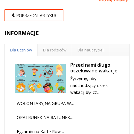
POPRZEDNI ARTYKUŁ
INFORMACJE
Dla uczniów
Dla rodziców
Dla nauczycieli
Przed nami długo
oczekiwane wakacje
Życzymy, aby
nadchodzący okres
wakacji był cz...
WOLONTARYJNA GRUPA W…
OPATRUNEK NA RATUNEK…
Egzamin na Kartę Row…