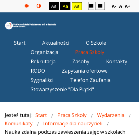
Aa
Aa
Aa
A-
A
A+
Start
Aktualności
O Szkole
Organizacja
Praca Szkoły
Rekrutacja
Zasoby
Kontakty
RODO
Zapytania ofertowe
Sygnaliści
Telefon Zaufania
Stowarzyszenie "Dla Piątki"
Jesteś tutaj:
Start
Praca Szkoły
Wydarzenia
Komunikaty
Informacje dla nauczycieli
Nauka zdalna podczas zawieszenia zajęć w szkołach