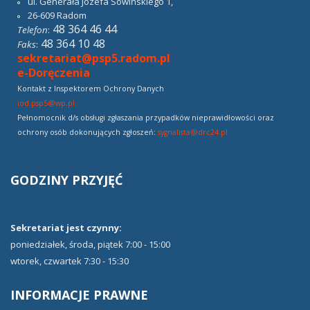
ul. Generała Józefa Sowińskiego 1,
26-609
Radom
48 364 46 44
Telefon
:
48 364 10 48
Faks
:
sekretariat@psp5.radom.pl
e-Doręczenia
Kontakt z Inspektorem Ochrony Danych
iod.psp5@wp.pl
Pełnomocnik d/s obsługi zgłaszania przypadków nieprawidłowości oraz
ochrony osób dokonujących zgłoszeń:
sygnalista@drc24.pl
GODZINY
PRZYJĘĆ
Sekretariat jest czynny:
poniedziałek, środa, piątek 7:00 - 15:00
wtorek, czwartek 7:30 - 15:30
INFORMACJE
PRAWNE