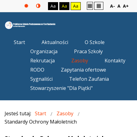
Aa
Aa
Aa
A-
A
A+
Start
Aktualności
O Szkole
Organizacja
Praca Szkoły
Rekrutacja
Zasoby
Kontakty
RODO
Zapytania ofertowe
Sygnaliści
Telefon Zaufania
Stowarzyszenie "Dla Piątki"
Jesteś tutaj:
Start
Zasoby
Standardy Ochrony Małoletnich