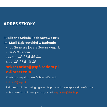
ADRES
SZKOŁY
Publiczna Szkoła Podstawowa nr 5
im. Marii Dąbrowskiej w Radomiu
ul. Generała Józefa Sowińskiego 1,
26-609
Radom
48 364 46 44
Telefon
:
48 364 10 48
Faks
:
sekretariat@psp5.radom.pl
e-Doręczenia
Kontakt z Inspektorem Ochrony Danych
iod.psp5@wp.pl
Pełnomocnik d/s obsługi zgłaszania przypadków nieprawidłowości oraz
ochrony osób dokonujących zgłoszeń:
sygnalista@drc24.pl